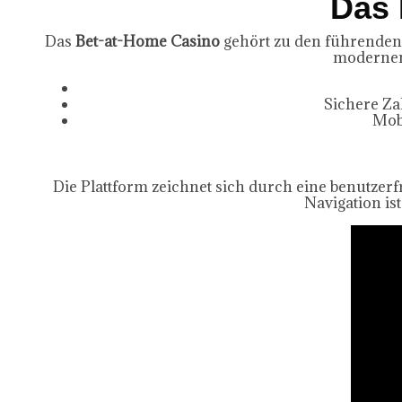
Das 
Das
Bet-at-Home Casino
gehört zu den führenden O
modernen
Sichere Za
Mobi
Die Plattform zeichnet sich durch eine benutzerfr
Navigation ist