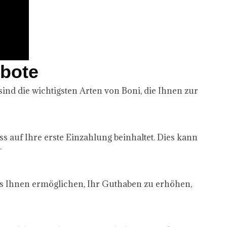
bote
sind die wichtigsten Arten von Boni, die Ihnen zur
 auf Ihre erste Einzahlung beinhaltet. Dies kann
.
s Ihnen ermöglichen, Ihr Guthaben zu erhöhen,