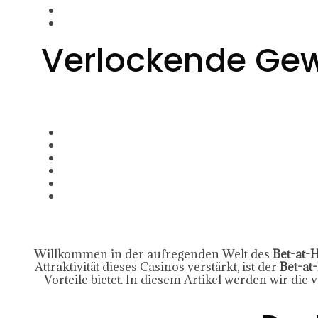
Verlockende Gew
Willkommen in der aufregenden Welt des
Bet-at-
Attraktivität dieses Casinos verstärkt, ist der
Bet-a
Vorteile bietet. In diesem Artikel werden wir d