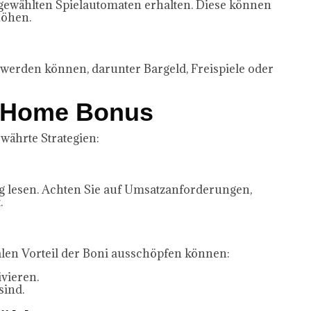
sgewählten Spielautomaten erhalten. Diese können
höhen.
werden können, darunter Bargeld, Freispiele oder
t-Home Bonus
währte Strategien:
g lesen. Achten Sie auf Umsatzanforderungen,
.
alen Vorteil der Boni ausschöpfen können:
vieren.
sind.