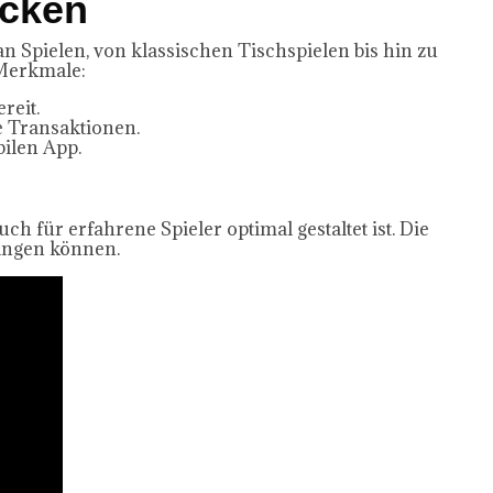
ecken
n Spielen, von klassischen Tischspielen bis hin zu
Merkmale:
reit.
e Transaktionen.
bilen App.
h für erfahrene Spieler optimal gestaltet ist. Die
elangen können.