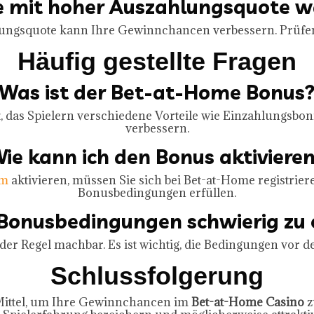
e mit hoher Auszahlungsquote 
ungsquote kann Ihre Gewinnchancen verbessern. Prüfen 
Häufig gestellte Fragen
Was ist der Bet-at-Home Bonus
, das Spielern verschiedene Vorteile wie Einzahlungsboni
verbessern.
ie kann ich den Bonus aktiviere
om
aktivieren, müssen Sie sich bei Bet-at-Home registrier
Bonusbedingungen erfüllen.
 Bonusbedingungen schwierig zu 
 der Regel machbar. Es ist wichtig, die Bedingungen vor
Schlussfolgerung
Mittel, um Ihre Gewinnchancen im
Bet-at-Home Casino
z