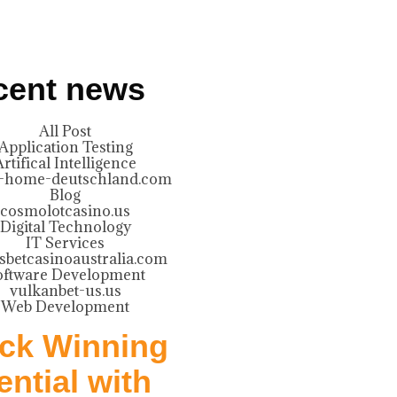
cent news
All Post
Application Testing
Artifical Intelligence
t-home-deutschland.com
Blog
cosmolotcasino.us
Digital Technology
IT Services
sbetcasinoaustralia.com
oftware Development
vulkanbet-us.us
Web Development
ck Winning
ential with