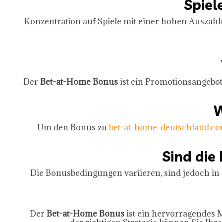
Spiel
Konzentration auf Spiele mit einer hohen Auszahl
Der
Bet-at-Home Bonus
ist ein Promotionsangebot
W
Um den Bonus zu
bet-at-home-deutschland.c
Sind die
Die Bonusbedingungen variieren, sind jedoch in
Der
Bet-at-Home Bonus
ist ein hervorragendes 