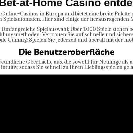
Bet-at-Home Casino entd
nline-Casinos in Europa und bietet eine breite Palette a
 Spielautomaten. Hier sind einige der herausragenden 
Umfangreiche Spielauswahl: Über 1.000 Spiele stehen be
hlungsmethoden: Vertrauen Sie auf schnelle und sicher
le Gaming: Spielen Sie jederzeit und überall mit der mo
Die Benutzeroberfläche
eundliche Oberfläche aus, die sowohl für Neulinge als auc
 intuitiv, sodass Sie schnell zu Ihren Lieblingsspielen g