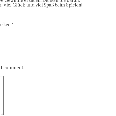
ve Gewinne erzielen. Denken Sie daran,
n. Viel Glück und viel Spaß beim Spielen!
marked
*
e I comment.